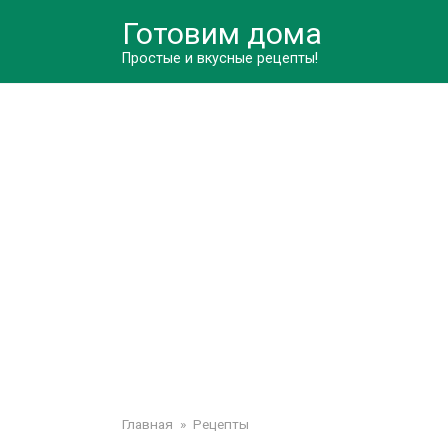
Перейти
Готовим дома
к
контенту
Простые и вкусные рецепты!
Главная
»
Рецепты