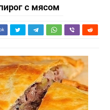
ирог с мясом
ok