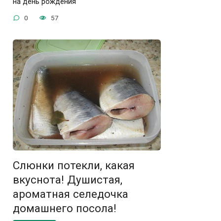
на день рождения
0
57
Слюнки потекли, какая
вкуснота! Душистая,
ароматная селедочка
домашнего посола!