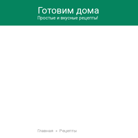
Перейти
Готовим дома
к
контенту
Простые и вкусные рецепты!
Главная
»
Рецепты