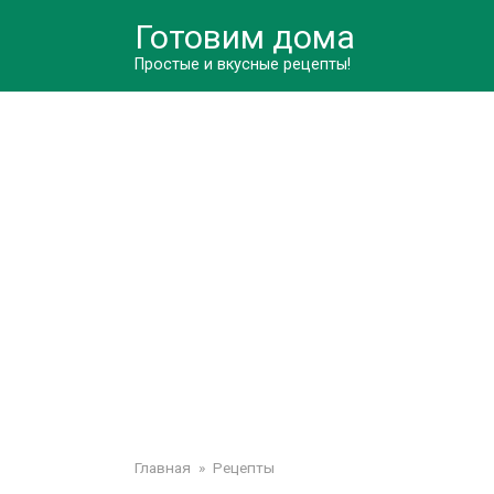
Перейти
Готовим дома
к
контенту
Простые и вкусные рецепты!
Главная
»
Рецепты