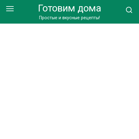
Перейти
Готовим дома
к
контенту
Простые и вкусные рецепты!