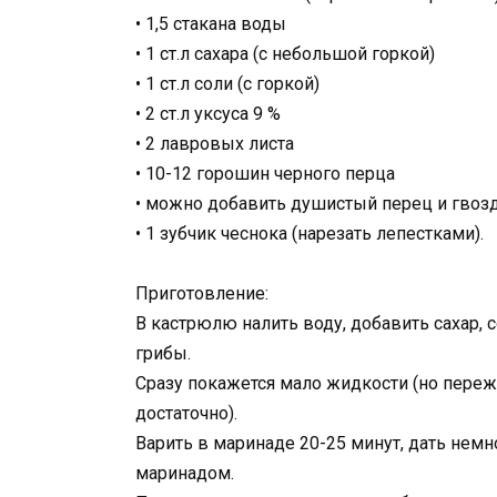
• 1,5 стакана воды
• 1 ст.л сахара (с небольшой горкой)
• 1 ст.л соли (с горкой)
• 2 ст.л уксуса 9 %
• 2 лавровых листа
• 10-12 горошин черного перца
• можно добавить душистый перец и гвозд
• 1 зубчик чеснока (нарезать лепестками).
Приготовление:
В кастрюлю налить воду, добавить сахар, с
грибы.
Сразу покажется мало жидкости (но пережи
достаточно).
Варить в маринаде 20-25 минут, дать немно
маринадом.