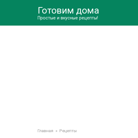
Перейти
Готовим дома
к
контенту
Простые и вкусные рецепты!
Главная
»
Рецепты