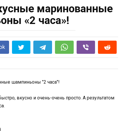
кусные маринованные
ны «2 часа»!
ok
быстро, вкусно и очень-очень просто. А результатом
са.
)